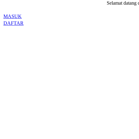
Selamat datang di s
MASUK
DAFTAR